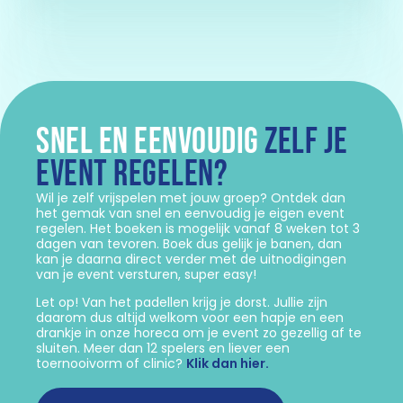
SNEL EN EENVOUDIG
ZELF JE
EVENT REGELEN?
Wil je zelf vrijspelen met jouw groep? Ontdek dan
het gemak van snel en eenvoudig je eigen event
regelen. Het boeken is mogelijk vanaf 8 weken tot 3
dagen van tevoren. Boek dus gelijk je banen, dan
kan je daarna direct verder met de uitnodigingen
van je event versturen, super easy!
Let op! Van het padellen krijg je dorst. Jullie zijn
daarom dus altijd welkom voor een hapje en een
drankje in onze horeca om je event zo gezellig af te
sluiten. Meer dan 12 spelers en liever een
toernooivorm of clinic?
Klik dan hier.