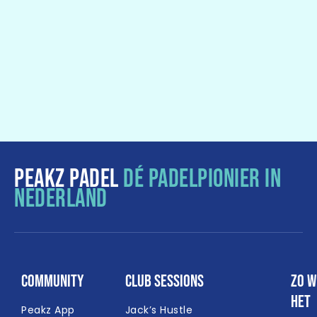
PEAKZ PADEL
DÉ PADELPIONIER IN
NEDERLAND
Community
Club Sessions
Zo w
het
Peakz App
Jack’s Hustle