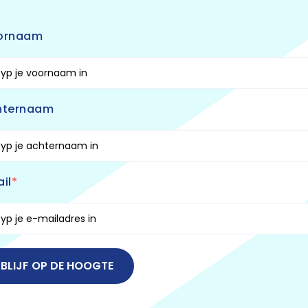
ornaam
hternaam
il
BLIJF OP DE HOOGTE