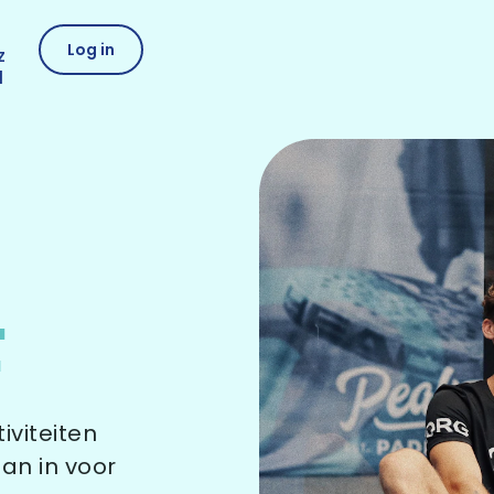
Log in
z
l
L
F
tiviteiten
dan in voor