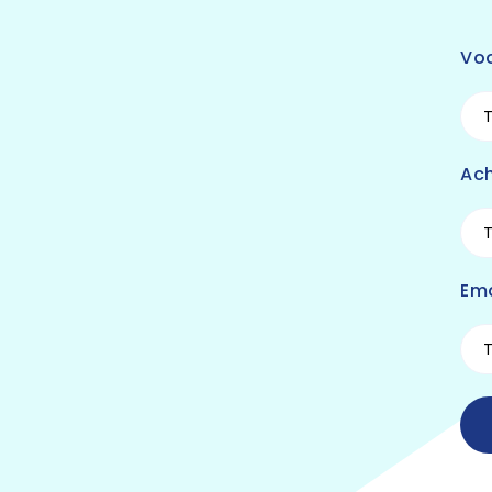
Vo
Ac
Ema