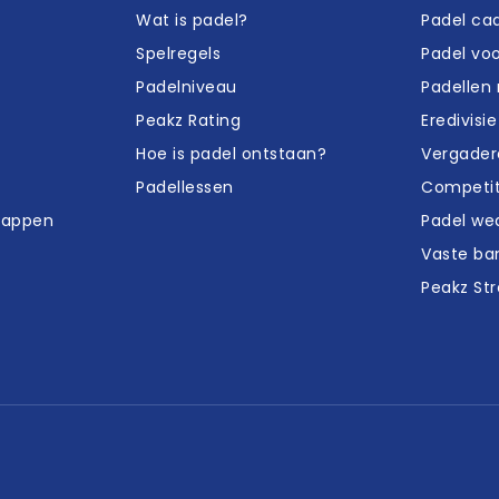
Wat is padel?
Padel ca
Spelregels
Padel voo
Padelniveau
Padellen 
Peakz Rating
Eredivisie
Hoe is padel ontstaan?
Vergader
Padellessen
Competit
happen
Padel wed
Vaste ba
Peakz St