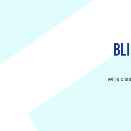
BL
Wil je all