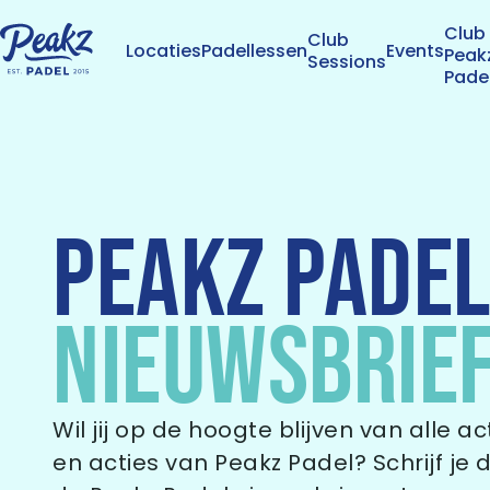
Club
Club
Locaties
Padellessen
Events
Peak
Sessions
Pade
PEAKZ PADE
NIEUWSBRIE
Wil jij op de hoogte blijven van alle ac
en acties van Peakz Padel? Schrijf je 