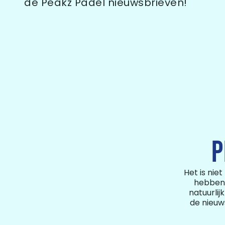
de Peakz Padel nieuwsbrieven!
P
Het is nie
hebben 
natuurlij
de nieuws