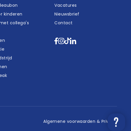
deaubon
Vacatures
r kinderen
Nieuwsbrief
met collega's
Contact
en
ie
strijd
nen
reak
Algemene voorwaarden & Privacy