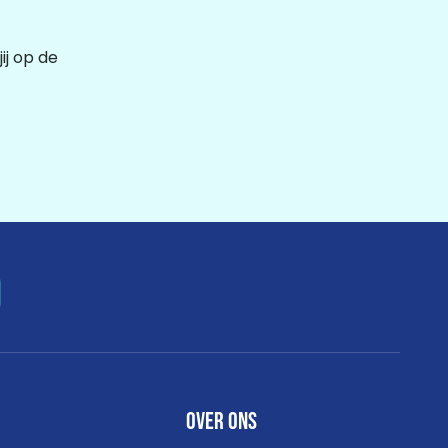
ij op de
D
Over ons