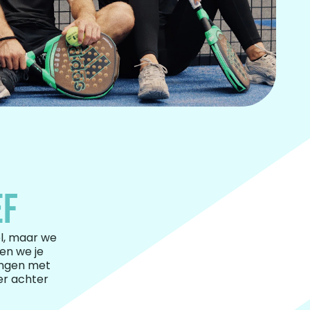
EF
el, maar we
en we je
vingen met
eer achter