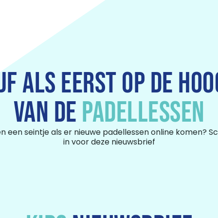
IJF ALS EERST OP DE HOO
VAN DE
PADELLESSEN
een een seintje als er nieuwe padellessen online komen? Sch
in voor deze nieuwsbrief