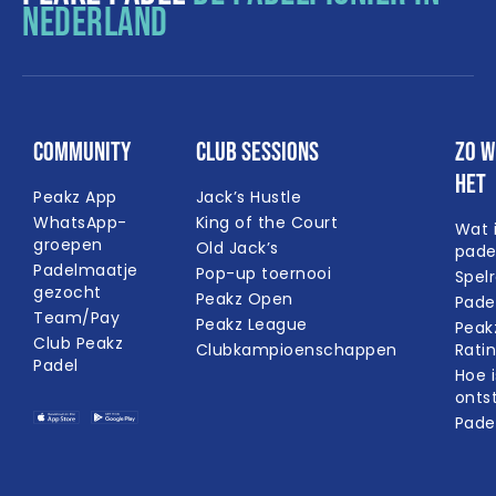
NEDERLAND
Community
Club Sessions
Zo w
het
Peakz App
Jack’s Hustle
WhatsApp-
King of the Court
Wat 
groepen
Old Jack’s
pade
Padelmaatje
Pop-up toernooi
Spel
gezocht
Peakz Open
Pade
Team/Pay
Peakz League
Peak
Club Peakz
Clubkampioenschappen
Rati
Padel
Hoe i
onts
Pade