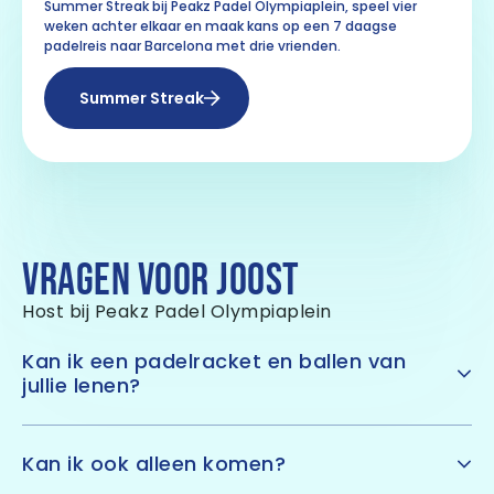
Summer Streak bij Peakz Padel Olympiaplein, speel vier
weken achter elkaar en maak kans op een 7 daagse
padelreis naar Barcelona met drie vrienden.
Summer Streak
VRAGEN VOOR JOOST
Host bij Peakz Padel Olympiaplein
Kan ik een padelracket en ballen van
jullie lenen?
Een
padelracket
is natuurlijk een essentieel
onderdeel bij een potje padel. Ben je je eigen racket
Kan ik ook alleen komen?
vergeten? Of heb je nog geen eigen racket? Je huurt