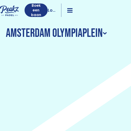
Boek
Log
een
baan
in
Amsterdam Olympiaplein