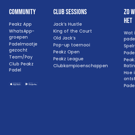
Community
Club Sessions
Zo w
het
Peakz App
Jack’s Hustle
WhatsApp-
King of the Court
Wat 
groepen
Old Jack’s
pade
Padelmaatje
Pop-up toernooi
Spel
gezocht
Peakz Open
Pade
Team/Pay
Peakz League
Peak
Club Peakz
Clubkampioenschappen
Rati
Padel
Hoe i
onts
Pade